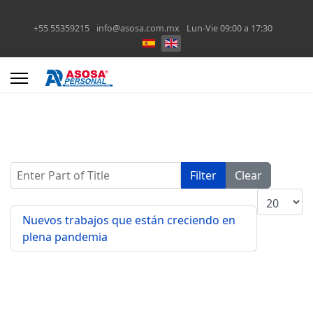
+55 55359215
info@asosa.com.mx
Lun-Vie 09:00 a 17:30
Enter Part of Title
Filter
Clear
Display #
Nuevos trabajos que están creciendo en
plena pandemia