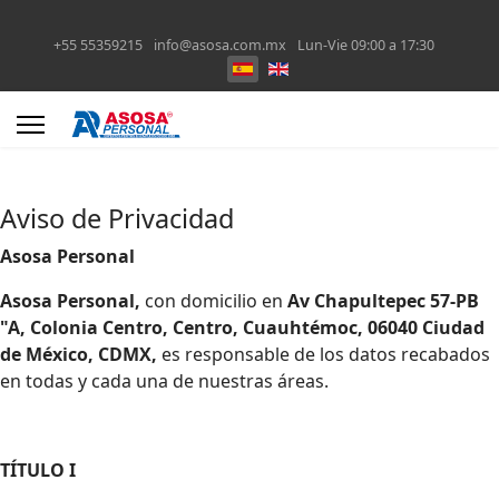
+55 55359215
info@asosa.com.mx
Lun-Vie 09:00 a 17:30
Aviso de Privacidad
Asosa Personal
Asosa Personal,
con domicilio en
Av Chapultepec 57-PB
"A, Colonia Centro, Centro, Cuauhtémoc, 06040 Ciudad
de México, CDMX,
es responsable de los datos recabados
en todas y cada una de nuestras áreas.
TÍTULO I